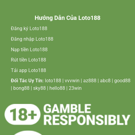
Hướng Dẫn Của Loto188
Đăng ký Loto188
Đăng nhập Loto188
Nạp tiền Loto188
Rút tiền Loto188
Tải app Loto188
Đối Tác Uy Tín:
loto188
|
vvvwin
|
az888
|
abc8
|
good88
|
bong88
|
sky88
|
hello88
|
23win