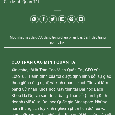
Cao Minh Quân Tài
Mục nhập này đã được đăng trong Chưa phân loại. Đánh dấu trang
permalink
.
CEO TRẦN CAO MINH QUÂN TÀI
Xin chào, tôi là Trần Cao Minh Quân Tài, CEO của
Loto188. Hành trình của tôi được định hình bởi sự giao
thoa giữa công nghệ và kinh doanh, khởi đầu với tấm
bằng Cử nhân Khoa học Máy tính tại Đại học Bách
Khoa Hà Nội và sau đó là bằng Thạc sĩ Quản trị Kinh
doanh (MBA) tại Đại học Quốc gia Singapore. Những
năm tháng tích lũy kinh nghiệm phân tích dữ liệu và
sản phẩm game tại châu Âu đã cho tôi hiểu sâu sắc về