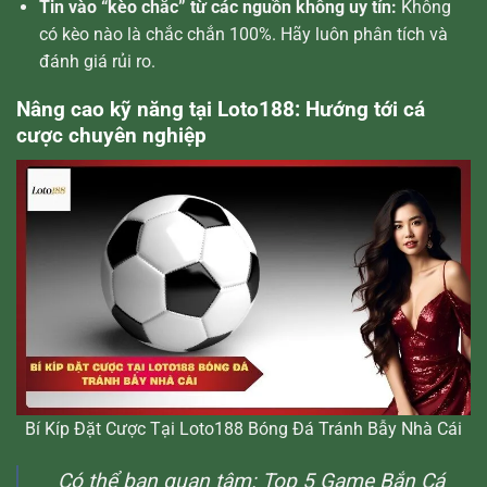
Tin vào “kèo chắc” từ các nguồn không uy tín:
Không
có kèo nào là chắc chắn 100%. Hãy luôn phân tích và
đánh giá rủi ro.
Nâng cao kỹ năng tại Loto188: Hướng tới cá
cược chuyên nghiệp
Bí Kíp Đặt Cược Tại Loto188 Bóng Đá Tránh Bẫy Nhà Cái
Có thể bạn quan tâm:
Top 5 Game Bắn Cá