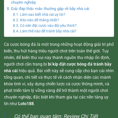
chuyên nghiệp
Giải đáp thắc mắc thường gặp về bẫy nhà cái
Làm sao biết nhà cái uy tín?
Kèo nào dễ thắng nhất?
Có nên đặt cược vào đội yêu thích?
Làm thế nào để tránh bẫy nhà cái?
Cá cược bóng đá là một trong những hoạt động giải trí phổ
biến, thu hút hàng triệu người chơi trên toàn thế giới. Tuy
nhiên, để biến thú vui này thành nguồn thu nhập ổn định,
người chơi cần trang bị
bí kíp đặt cược bóng đá tránh bẫy
nhà cái
hiệu quả. Bài viết này sẽ cung cấp cho bạn cái nhìn
tổng quan, chi tiết và thực tế về cách nhận diện các mánh
khóe tinh vi, xây dựng chiến lược cá cược thông minh, và
phát triển tâm lý vững vàng để trở thành một người chơi
chuyên nghiệp, đặc biệt khi tham gia tại các nền tảng uy
tín như
Loto188
.
Có thể bạn quan tâm:
Review Chi Tiết