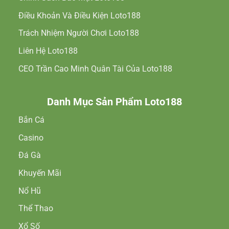
Điều Khoản Và Điều Kiện Loto188
Trách Nhiệm Người Chơi Loto188
Liên Hệ Loto188
CEO Trần Cao Minh Quân Tài Của Loto188
Danh Mục Sản Phẩm Loto188
Bắn Cá
Casino
Đá Gà
Khuyến Mãi
Nổ Hũ
Thể Thao
Xổ Số