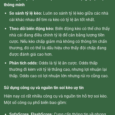
thông minh
So sánh tỷ lệ kèo:
Luôn so sánh tỷ lệ kèo giữa các nhà
cái khác nhau để tìm ra kèo có tỷ lệ ăn tốt nhất.
Theo dõi biến động kèo:
Biến động kèo có thể cho thấy
nhà cái đang điều chỉnh tỷ lệ để cân bằng lượng tiền
cược. Nếu kèo chấp giảm mà không có thông tin chấn
thương, đó có thể là dấu hiệu cho thấy đội chấp đang
được đánh giá cao hơn.
Phân tích odds:
Odds là tỷ lệ ăn cược. Odds thấp
thường đi kèm với tỷ lệ thắng cao, nhưng lợi nhuận lại
thấp. Odds cao có lợi nhuận lớn nhưng rủi ro cũng cao.
Sử dụng công cụ và nguồn tin soi kèo uy tín
Hiện nay có rất nhiều công cụ và nguồn tin hỗ trợ soi kèo.
Một số công cụ phổ biến bao gồm:
SofaScore, FlashScore:
Cung cấp thông tin về phong