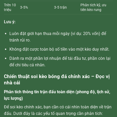
Trên 10
Phân tích kỹ, ưu
3-5%
3-5 trận
triệu
tiên kèo rung
Lưu ý:
Luôn đặt giới hạn thua mỗi ngày (ví dụ: 20% vốn) để
tránh rủi ro.
Không đặt cược toàn bộ số tiền vào một kèo duy nhất.
Dành ra một phần lợi nhuận để tái đầu tư, phần còn lại
để chi tiêu cá nhân.
Chiến thuật soi kèo bóng đá chính xác – Đọc vị
nhà cái
Phân tích thông tin trận đấu toàn diện (phong độ, lịch sử,
lực lượng)
Để soi kèo chính xác, bạn cần có cái nhìn toàn diện về trận
đấu. Dưới đây là các yếu tố quan trọng cần phân tích: