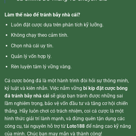
Làm thế nào để tránh bẫy nhà cái?
Luôn đặt cược dựa trên phân tích kỹ lưỡng.
Không chạy theo cảm tính.
Chọn nhà cái uy tín.
Quản lý vốn hợp lý.
Rèn luyện tâm lý vững vàng.
Cá cược bóng đá là một hành trình đòi hỏi sự thông minh,
kỷ luật và kiên nhẫn. Việc nắm vững
bí kíp đặt cược bóng
đá tránh bẫy nhà cái
sẽ giúp bạn tránh được những sai
lầm nghiêm trọng, bảo vệ vốn đầu tư và tăng cơ hội chiến
thắng. Hãy luôn chơi có trách nhiệm, coi cá cược là một
hình thức giải trí lành mạnh, và đừng quên tận dụng các
công cụ, tài nguyên hỗ trợ từ
Loto188
để nâng cao kỹ năng
của mình. Chúc bạn may mắn và thành công!