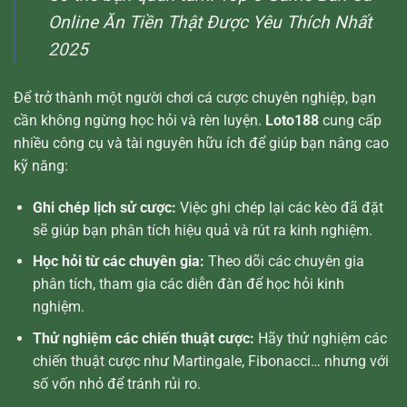
Online Ăn Tiền Thật Được Yêu Thích Nhất
2025
Để trở thành một người chơi cá cược chuyên nghiệp, bạn
cần không ngừng học hỏi và rèn luyện.
Loto188
cung cấp
nhiều công cụ và tài nguyên hữu ích để giúp bạn nâng cao
kỹ năng:
Ghi chép lịch sử cược:
Việc ghi chép lại các kèo đã đặt
sẽ giúp bạn phân tích hiệu quả và rút ra kinh nghiệm.
Học hỏi từ các chuyên gia:
Theo dõi các chuyên gia
phân tích, tham gia các diễn đàn để học hỏi kinh
nghiệm.
Thử nghiệm các chiến thuật cược:
Hãy thử nghiệm các
chiến thuật cược như Martingale, Fibonacci… nhưng với
số vốn nhỏ để tránh rủi ro.