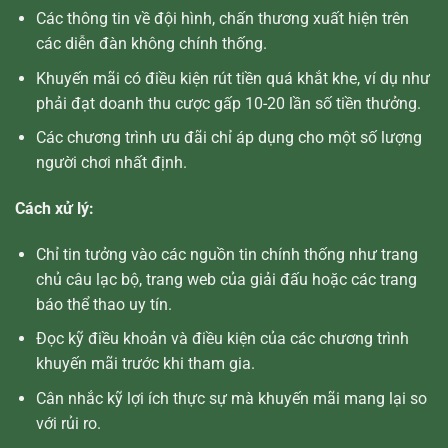
Các thông tin về đội hình, chấn thương xuất hiện trên
các diễn đàn không chính thống.
Khuyến mãi có điều kiện rút tiền quá khắt khe, ví dụ như
phải đạt doanh thu cược gấp 10-20 lần số tiền thưởng.
Các chương trình ưu đãi chỉ áp dụng cho một số lượng
người chơi nhất định.
Cách xử lý:
Chỉ tin tưởng vào các nguồn tin chính thống như trang
chủ câu lạc bộ, trang web của giải đấu hoặc các trang
báo thể thao uy tín.
Đọc kỹ điều khoản và điều kiện của các chương trình
khuyến mãi trước khi tham gia.
Cân nhắc kỹ lợi ích thực sự mà khuyến mãi mang lại so
với rủi ro.