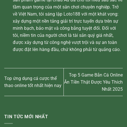
tầm quan trọng của một sân chơi chuyên nghiệp. Trở
về Việt Nam, tôi sáng lập Loto188 với một khát vọng:
xây dựng một nền tảng giải trí trực tuyến dựa trên sự
minh bạch, bảo mật và công bằng tuyệt đối. Đối với
tôi, niềm tin của người chơi là tài sản quý giá nhất,
được xây dựng từ công nghệ vượt trội và sự an toàn
được đặt lên hàng đầu, chứ không phải từ quảng cáo.
Top 5 Game Bắn Cá Online
Top ứng dụng cá cược thể
Ăn Tiền Thật Được Yêu Thích
thao online tốt nhất hiện nay
Nhất 2025
TIN TỨC MỚI NHẤT