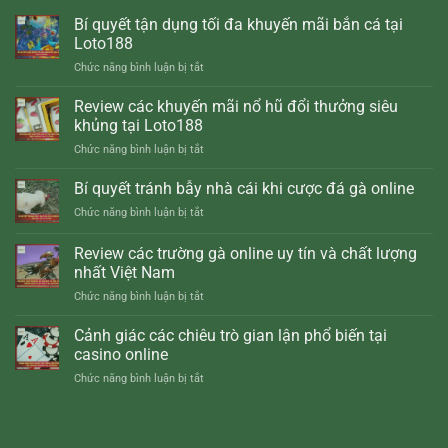
Bí quyết tận dụng tối đa khuyến mãi bắn cá tại
Loto188
Chức năng bình luận bị tắt
ở
Bí
quyết
Review các khuyến mãi nổ hũ đổi thưởng siêu
tận
khủng tại Loto188
dụng
Chức năng bình luận bị tắt
ở
tối
Review
đa
các
Bí quyết tránh bẫy nhà cái khi cược đá gà online
khuyến
khuyến
mãi
Chức năng bình luận bị tắt
ở
mãi
bắn
Bí
nổ
cá
quyết
Review các trường gà online uy tín và chất lượng
hũ
tại
tránh
đổi
nhất Việt Nam
Loto188
bẫy
thưởng
Chức năng bình luận bị tắt
ở
nhà
siêu
Review
cái
khủng
các
khi
Cảnh giác các chiêu trò gian lận phổ biến tại
tại
trường
cược
casino online
Loto188
gà
đá
Chức năng bình luận bị tắt
ở
online
gà
Cảnh
uy
online
giác
tín
các
và
chiêu