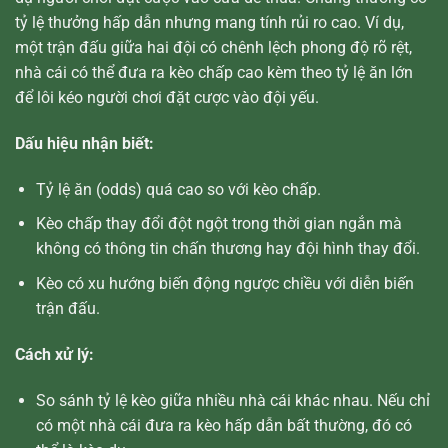
tỷ lệ thưởng hấp dẫn nhưng mang tính rủi ro cao. Ví dụ,
một trận đấu giữa hai đội có chênh lệch phong độ rõ rệt,
nhà cái có thể đưa ra kèo chấp cao kèm theo tỷ lệ ăn lớn
để lôi kéo người chơi đặt cược vào đội yếu.
Dấu hiệu nhận biết:
Tỷ lệ ăn (odds) quá cao so với kèo chấp.
Kèo chấp thay đổi đột ngột trong thời gian ngắn mà
không có thông tin chấn thương hay đội hình thay đổi.
Kèo có xu hướng biến động ngược chiều với diễn biến
trận đấu.
Cách xử lý:
So sánh tỷ lệ kèo giữa nhiều nhà cái khác nhau. Nếu chỉ
có một nhà cái đưa ra kèo hấp dẫn bất thường, đó có