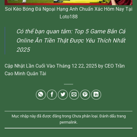
Soi Kèo Bóng Đá Ngoại Hạng Anh Chuẩn Xác Hôm Nay Tại
Loto188
Có thể bạn quan tâm:
Top 5 Game Bắn Cá
Online Ăn Tiền Thật Được Yêu Thích Nhất
2025
Cập Nhật Lần Cuối Vào Tháng 12 22, 2025 by
CEO Trần
Cao Minh Quân Tài
Mục nhập này đã được đăng trong Chưa phân loại. Đánh dấu trang
permalink
.