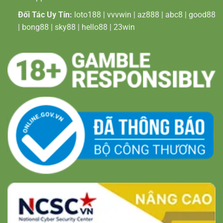
Đối Tác Uy Tín:
loto188
|
vvvwin
|
az888
|
abc8
|
good88
|
bong88
|
sky88
|
hello88
|
23win