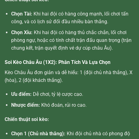
Chọn Tài:
Khi hai đội có hàng công mạnh, lối chơi tấn
công, và có lịch sử đối đầu nhiều bàn thắng.
Chọn Xỉu:
Khi hai đội có hàng thủ chắc chắn, lối chơi
phòng ngự, hoặc có tính chất trận đấu quan trọng (trận
chung kết, trận quyết định vé dự cúp châu Âu).
Soi Kèo Châu Âu (1X2): Phân Tích Và Lựa Chọn
Kèo Châu Âu đơn giản và dễ hiểu: 1 (đội chủ nhà thắng), X
(hòa), 2 (đội khách thắng).
Ưu điểm:
Dễ chơi, tỷ lệ cược cao.
Nhược điểm:
Khó đoán, rủi ro cao.
Chiến thuật soi kèo:
Chọn 1 (Chủ nhà thắng):
Khi đội chủ nhà có phong độ