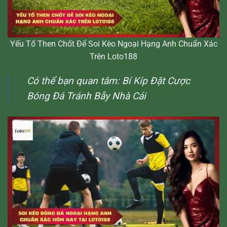
Yếu Tố Then Chốt Để Soi Kèo Ngoại Hạng Anh Chuẩn Xác
Trên Loto188
Có thể bạn quan tâm:
Bí Kíp Đặt Cược
Bóng Đá Tránh Bẫy Nhà Cái