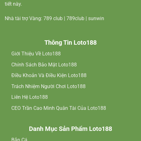
tiết này.
Nhà tài trợ Vàng:
789 club
|
789club
|
sunwin
Thông Tin Loto188
Giới Thiệu Về Loto188
Chính Sách Bảo Mật Loto188
Điều Khoản Và Điều Kiện Loto188
Trách Nhiệm Người Chơi Loto188
Liên Hệ Loto188
CEO Trần Cao Minh Quân Tài Của Loto188
Danh Mục Sản Phẩm Loto188
Bắn Cá