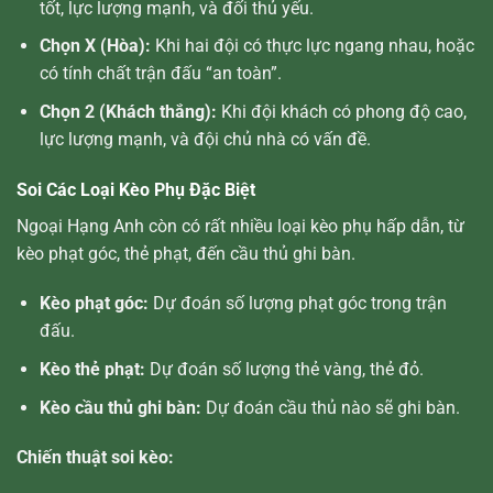
tốt, lực lượng mạnh, và đối thủ yếu.
Chọn X (Hòa):
Khi hai đội có thực lực ngang nhau, hoặc
có tính chất trận đấu “an toàn”.
Chọn 2 (Khách thắng):
Khi đội khách có phong độ cao,
lực lượng mạnh, và đội chủ nhà có vấn đề.
Soi Các Loại Kèo Phụ Đặc Biệt
Ngoại Hạng Anh còn có rất nhiều loại kèo phụ hấp dẫn, từ
kèo phạt góc, thẻ phạt, đến cầu thủ ghi bàn.
Kèo phạt góc:
Dự đoán số lượng phạt góc trong trận
đấu.
Kèo thẻ phạt:
Dự đoán số lượng thẻ vàng, thẻ đỏ.
Kèo cầu thủ ghi bàn:
Dự đoán cầu thủ nào sẽ ghi bàn.
Chiến thuật soi kèo: