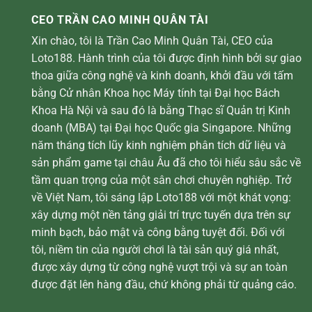
CEO TRẦN CAO MINH QUÂN TÀI
Xin chào, tôi là Trần Cao Minh Quân Tài, CEO của
Loto188. Hành trình của tôi được định hình bởi sự giao
thoa giữa công nghệ và kinh doanh, khởi đầu với tấm
bằng Cử nhân Khoa học Máy tính tại Đại học Bách
Khoa Hà Nội và sau đó là bằng Thạc sĩ Quản trị Kinh
doanh (MBA) tại Đại học Quốc gia Singapore. Những
năm tháng tích lũy kinh nghiệm phân tích dữ liệu và
sản phẩm game tại châu Âu đã cho tôi hiểu sâu sắc về
tầm quan trọng của một sân chơi chuyên nghiệp. Trở
về Việt Nam, tôi sáng lập Loto188 với một khát vọng:
xây dựng một nền tảng giải trí trực tuyến dựa trên sự
minh bạch, bảo mật và công bằng tuyệt đối. Đối với
tôi, niềm tin của người chơi là tài sản quý giá nhất,
được xây dựng từ công nghệ vượt trội và sự an toàn
được đặt lên hàng đầu, chứ không phải từ quảng cáo.